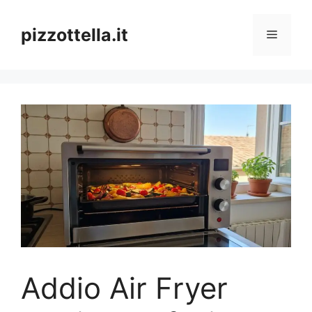
Vai
al
pizzottella.it
Menu
contenuto
Addio Air Fryer