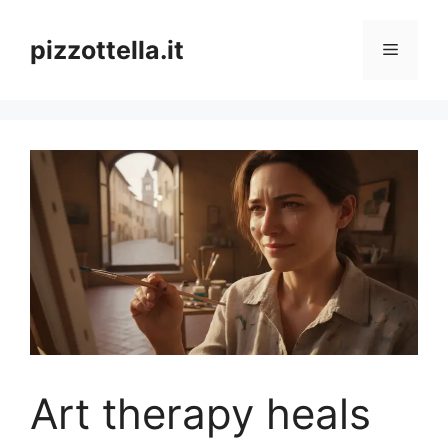
Vai
al
pizzottella.it
Menu
contenuto
Art therapy heals