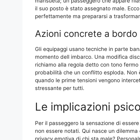
mansueta; un passeggero che appare rilas
il suo posto è stato assegnato male. Ecco 
perfettamente ma prepararsi a trasformare 
Azioni concrete a bordo
Gli equipaggi usano tecniche in parte banal
momento dell imbarco. Una modifica discre
richiamo alla regola detto con tono ferm
probabilità che un conflitto esploda. Non 
quando le prime tensioni vengono interce
stressante per tutti.
Le implicazioni psic
Per il passeggero la sensazione di essere 
non essere notati. Qui nasce un dilemma et
privacy emotiva di chi sta male? Persona