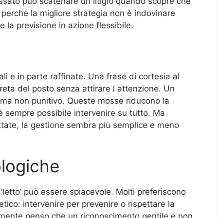
sato può scatenare un litigio quando scopre che
perché la migliore strategia non è indovinare
la previsione in azione flessibile.
i e in parte raffinate. Una frase di cortesia al
ta del posto senza attirare l attenzione. Un
o ma non punitivo. Queste mosse riducono la
è sempre possibile intervenire su tutto. Ma
ttate, la gestione sembra più semplice e meno
ologiche
‘letto’ può essere spiacevole. Molti preferiscono
ico: intervenire per prevenire o rispettare la
lmente penso che un riconoscimento gentile e non