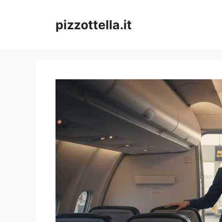
Vai
al
pizzottella.it
contenuto