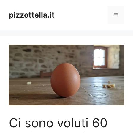
Vai
al
pizzottella.it
Menu
contenuto
Ci sono voluti 60