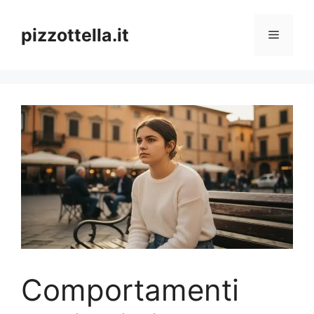
Vai
al
pizzottella.it
Menu
contenuto
Comportamenti