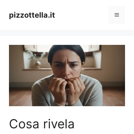
Vai
al
pizzottella.it
Menu
contenuto
Cosa rivela