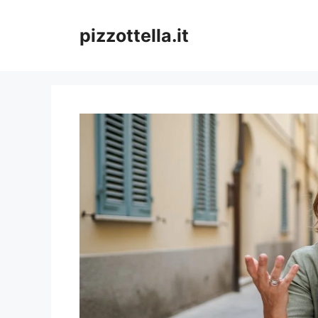
Vai
al
pizzottella.it
contenuto