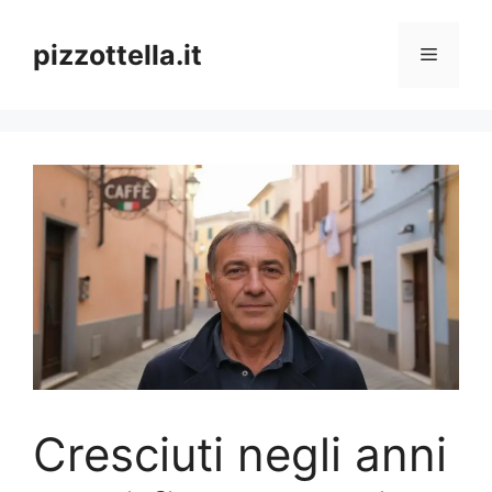
Vai
al
pizzottella.it
Menu
contenuto
Cresciuti negli anni