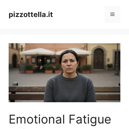
Vai
al
pizzottella.it
Menu
contenuto
Emotional Fatigue