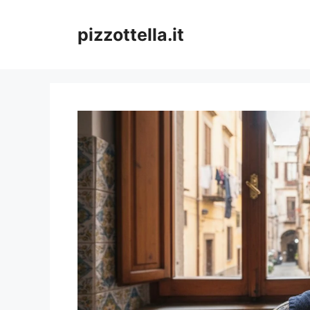
Vai
al
pizzottella.it
contenuto