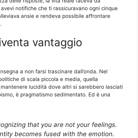
zza delle risposte, la vita reale faceva da
n avevi notifiche che ti rassicuravano ogni cinque
lleviava ansie e rendeva possibile affrontare
.
iventa vantaggio
 insegna a non farsi trascinare dall’onda. Nel
i politiche di scala piccola e media, quella
antenere lucidità dove altri si sarebbero lasciati
roismo, è pragmatismo sedimentato. Ed è una
cognizing that you are not your feelings.
ntity becomes fused with the emotion.