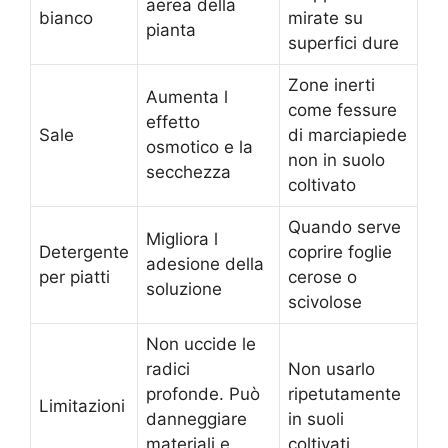
aerea della
bianco
mirate su
pianta
superfici dure
Zone inerti
Aumenta l
come fessure
effetto
Sale
di marciapiede
osmotico e la
non in suolo
secchezza
coltivato
Quando serve
Migliora l
Detergente
coprire foglie
adesione della
per piatti
cerose o
soluzione
scivolose
Non uccide le
radici
Non usarlo
profonde. Può
ripetutamente
Limitazioni
danneggiare
in suoli
materiali e
coltivati