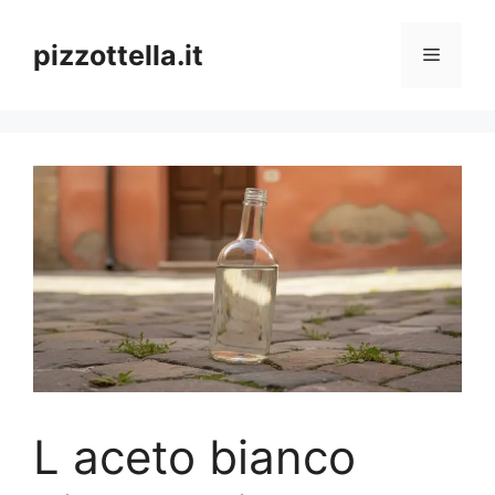
Vai
al
pizzottella.it
Menu
contenuto
L aceto bianco