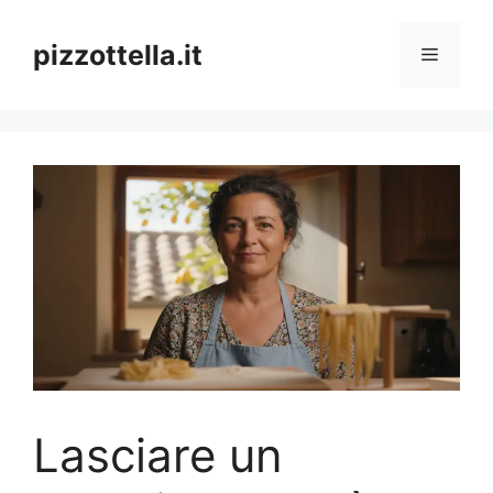
Vai
al
pizzottella.it
Menu
contenuto
Lasciare un