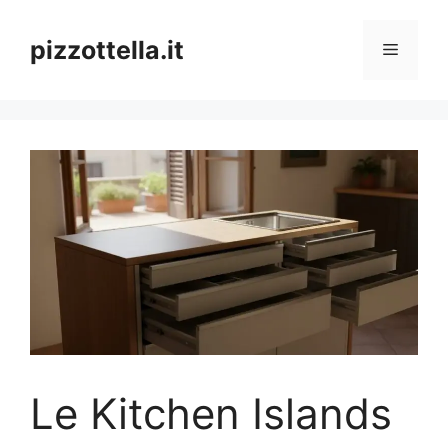
Vai
al
pizzottella.it
Menu
contenuto
Le Kitchen Islands