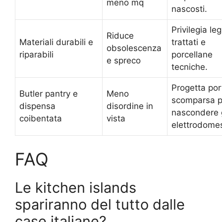
meno mq
nascosti.
Privilegia leg
Riduce
Materiali durabili e
trattati e
obsolescenza
riparabili
porcellane
e spreco
tecniche.
Progetta por
Butler pantry e
Meno
scomparsa p
dispensa
disordine in
nascondere g
coibentata
vista
elettrodomes
FAQ
Le kitchen islands
spariranno del tutto dalle
case italiane?