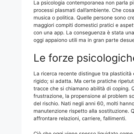
La psicologia contemporanea non parla più 
processi plasmati dall’ambiente. Che cosa
musica o politica. Quelle persone sono cres
maggiori compiti domestici pratici e aspet
con una app. La conseguenza è stata una 
oggi appaiono utili ma in gran parte desuet
Le forze psicologiche
La ricerca recente distingue tra plasticità
rigido; si adatta. Ma certe pratiche ripetu
tracce che si chiamano abilità di coping. Q
frustrazione, la propensione al problem so
del rischio. Nati negli anni 60, molti hann
manutenzione rispetto alla sostituzione. 
affrontare relazioni, carriere, fallimenti.
Ciò che oggi viene spesso liquidato come 