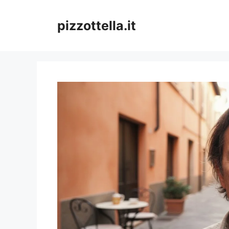
Vai
al
pizzottella.it
contenuto