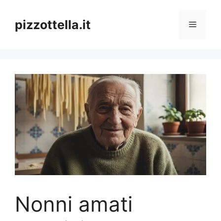
Vai
al
pizzottella.it
Menu
contenuto
Nonni amati