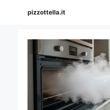
Vai
al
pizzottella.it
contenuto