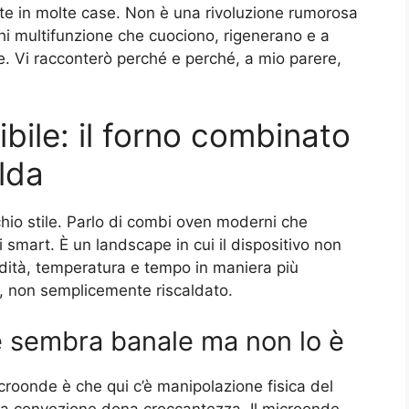
te in molte case. Non è una rivoluzione rumorosa
 multifunzione che cuociono, rigenerano e a
de. Vi racconterò perché e perché, a mio parere,
ibile: il forno combinato
lda
chio stile. Parlo di combi oven moderni che
mart. È un landscape in cui il dispositivo non
dità, temperatura e tempo in maniera più
ace, non semplicemente riscaldato.
e sembra banale ma non lo è
croonde è che qui c’è manipolazione fisica del
, la convezione dona croccantezza. Il microonde