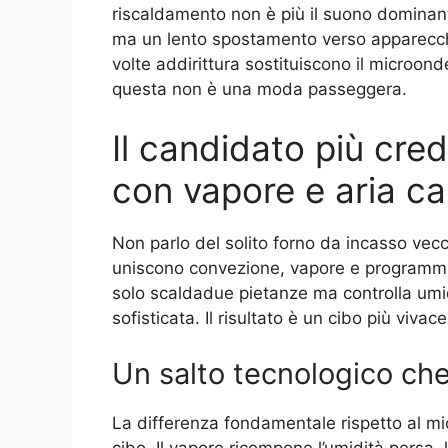
riscaldamento non è più il suono dominan
ma un lento spostamento verso apparecchi
volte addirittura sostituiscono il microon
questa non è una moda passeggera.
Il candidato più cred
con vapore e aria ca
Non parlo del solito forno da incasso vec
uniscono convezione, vapore e programmi s
solo scaldadue pietanze ma controlla umi
sofisticata. Il risultato è un cibo più viv
Un salto tecnologico ch
La differenza fondamentale rispetto al mi
cibo. Il vapore ricompone l’umidità persa