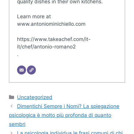
quality dishes in their own kitchens.
Learn more at
www.antoniominichiello.com
https://www.takeachef.com/it-
it/chef/antonio-romano2
.
Categorie
Uncategorized
Dimentichi Sempre i Nomi? La spiegazione
psicologica è molto più profonda di quanto
sembri
La psicologia individua le frasi comuni di chi