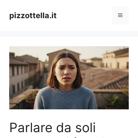
Vai
al
pizzottella.it
Menu
contenuto
Parlare da soli