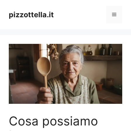
Vai
al
pizzottella.it
Menu
contenuto
Cosa possiamo