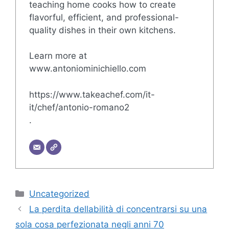
teaching home cooks how to create
flavorful, efficient, and professional-
quality dishes in their own kitchens.
Learn more at
www.antoniominichiello.com
https://www.takeachef.com/it-
it/chef/antonio-romano2
.
Categorie
Uncategorized
La perdita dellabilità di concentrarsi su una
sola cosa perfezionata negli anni 70