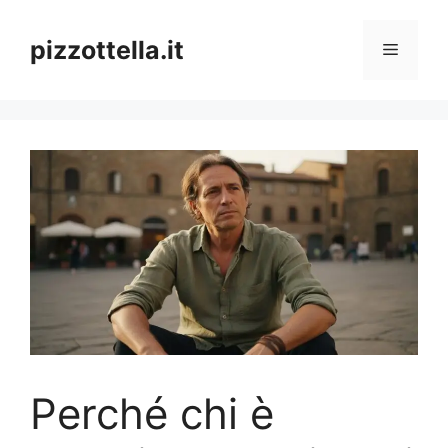
Vai
al
pizzottella.it
Menu
contenuto
Perché chi è