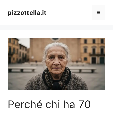
Vai
al
pizzottella.it
Menu
contenuto
Perché chi ha 70