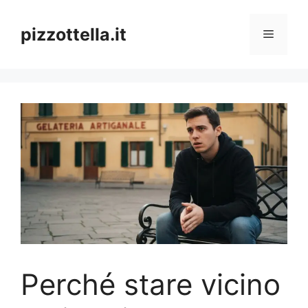
Vai
al
pizzottella.it
Menu
contenuto
Perché stare vicino