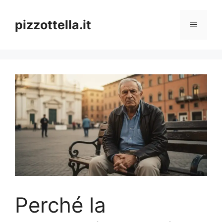
Vai
al
pizzottella.it
Menu
contenuto
Perché la