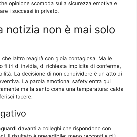
lche opinione scomoda sulla sicurezza emotiva e
re i successi in privato.
a notizia non è mai solo
che laltro reagirà con gioia contagiosa. Ma le
filtri di invidia, di richiesta implicita di conferme,
bilità. La decisione di non condividere è un atto di
eventiva. La parola emotional safety entra qui
icamente ma la sento come una temperatura: calda
erisci tacere.
egativo
raguardi davanti a colleghi che rispondono con
. Il risultato è prevedibile: meno racconti e più