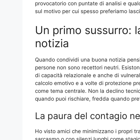
provocatorio con puntate di analisi e qua
sul motivo per cui spesso preferiamo lascia
Un primo sussurro: l
notizia
Quando condividi una buona notizia pensi 
persone non sono recettori neutri. Esistono 
di capacità relazionale e anche di vulnera
calcolo emotivo e a volte di protezione pr
come tema centrale. Non la declino tecn
quando puoi rischiare, fredda quando pref
La paura del contagio n
Ho visto amici che minimizzano i propri t
sarcasmo o con silenzi lunghi come stagioni