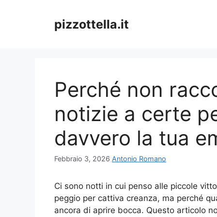
Vai
al
pizzottella.it
contenuto
Perché non racco
notizie a certe p
davvero la tua e
Febbraio 3, 2026
Antonio Romano
Ci sono notti in cui penso alle piccole vit
peggio per cattiva creanza, ma perché qua
ancora di aprire bocca. Questo articolo n