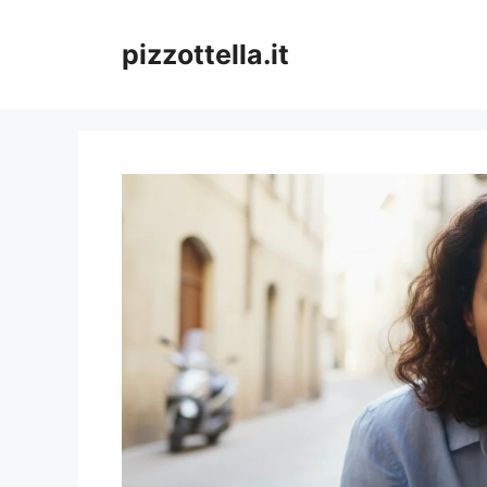
Vai
al
pizzottella.it
contenuto