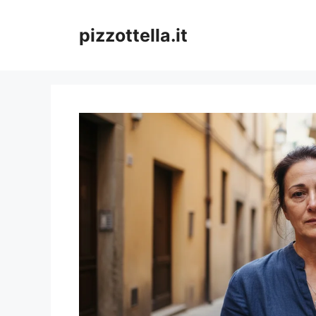
Vai
al
pizzottella.it
contenuto