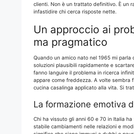
clienti. Non è un trattato definitivo. È u
infastidire chi cerca risposte nette.
Un approccio ai pro
ma pragmatico
Quando un amico nato nel 1965 mi parla d
soluzioni plausibili rapidamente e scartar
fanno languire il problema in ricerca infi
appare come freddezza. A volte sembra filo
cucina casalinga applicato alla vita. Si tra
La formazione emotiva d
Chi ha vissuto gli anni 60 e 70 in Italia h
stabile cambiamenti nelle relazioni e modi
significa che siano immuni a dubbi o paur