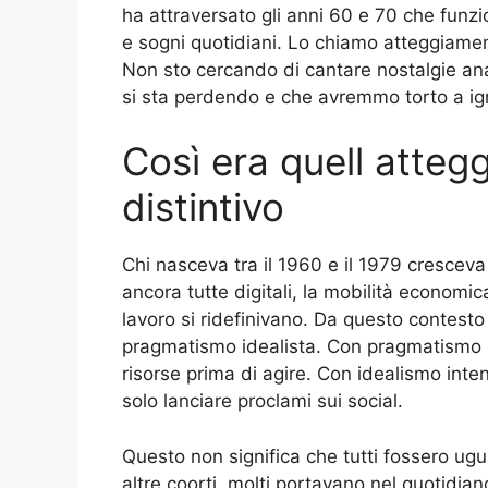
ha attraversato gli anni 60 e 70 che funzio
e sogni quotidiani. Lo chiamo atteggiament
Non sto cercando di cantare nostalgie ana
si sta perdendo e che avremmo torto a ig
Così era quell atte
distintivo
Chi nasceva tra il 1960 e il 1979 crescev
ancora tutte digitali, la mobilità economica
lavoro si ridefinivano. Da questo contest
pragmatismo idealista. Con pragmatismo i
risorse prima di agire. Con idealismo inte
solo lanciare proclami sui social.
Questo non significa che tutti fossero ugu
altre coorti, molti portavano nel quotidia