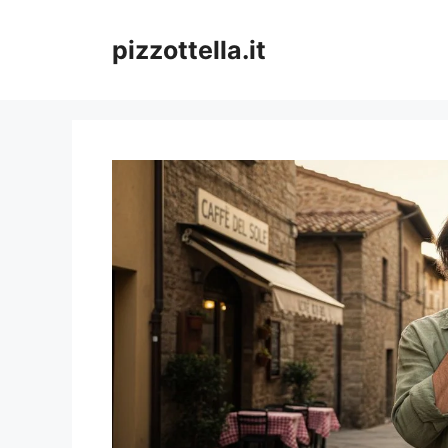
Vai
al
pizzottella.it
contenuto