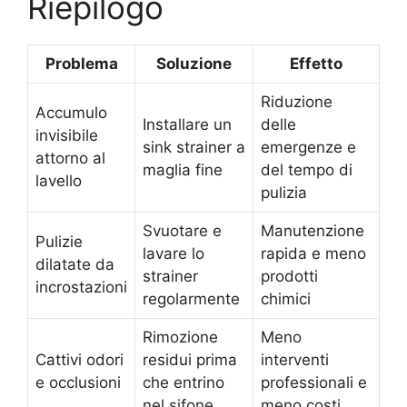
Riepilogo
Problema
Soluzione
Effetto
Riduzione
Accumulo
Installare un
delle
invisibile
sink strainer a
emergenze e
attorno al
maglia fine
del tempo di
lavello
pulizia
Svuotare e
Manutenzione
Pulizie
lavare lo
rapida e meno
dilatate da
strainer
prodotti
incrostazioni
regolarmente
chimici
Rimozione
Meno
Cattivi odori
residui prima
interventi
e occlusioni
che entrino
professionali e
nel sifone
meno costi