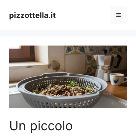
Vai
al
pizzottella.it
Menu
contenuto
Un piccolo