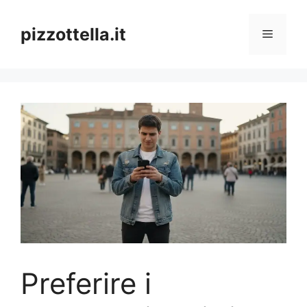
Vai
al
pizzottella.it
Menu
contenuto
Preferire i