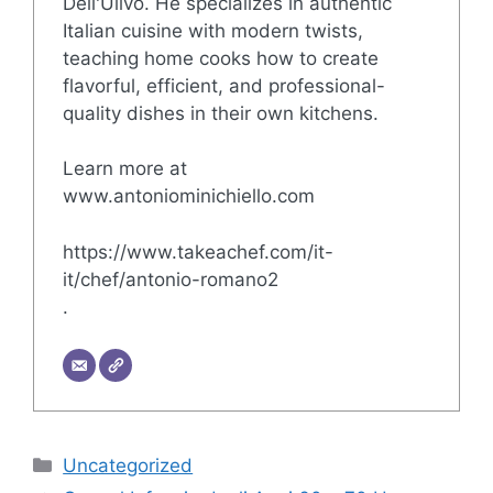
Dell'Ulivo. He specializes in authentic
Italian cuisine with modern twists,
teaching home cooks how to create
flavorful, efficient, and professional-
quality dishes in their own kitchens.
Learn more at
www.antoniominichiello.com
https://www.takeachef.com/it-
it/chef/antonio-romano2
.
Categorie
Uncategorized