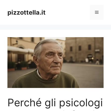
Vai
al
pizzottella.it
Menu
contenuto
Perché gli psicologi