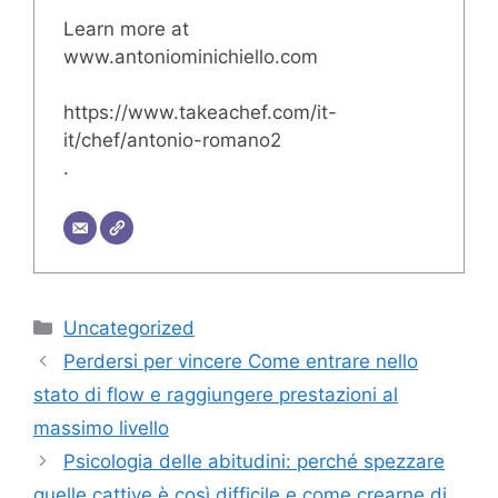
Learn more at
www.antoniominichiello.com
https://www.takeachef.com/it-
it/chef/antonio-romano2
.
Categorie
Uncategorized
Perdersi per vincere Come entrare nello
stato di flow e raggiungere prestazioni al
massimo livello
Psicologia delle abitudini: perché spezzare
quelle cattive è così difficile e come crearne di