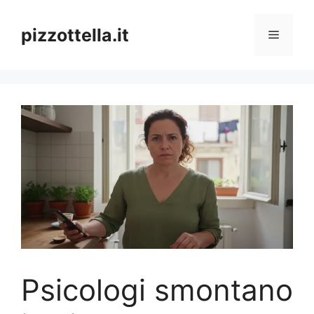
Vai
al
pizzottella.it
Menu
contenuto
Psicologi smontano