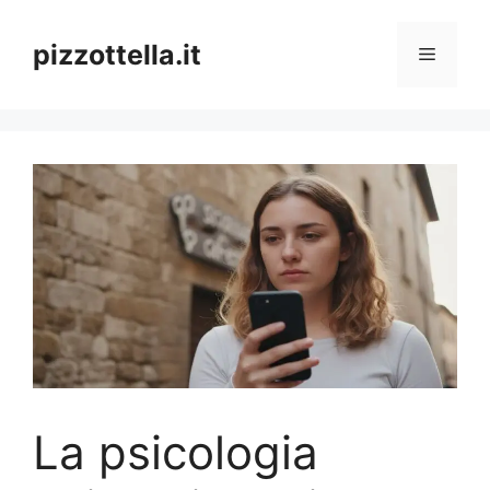
Vai
al
pizzottella.it
Menu
contenuto
La psicologia