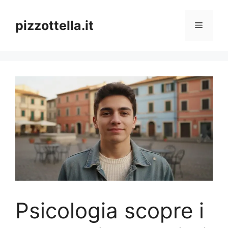
Vai
al
pizzottella.it
Menu
contenuto
Psicologia scopre i