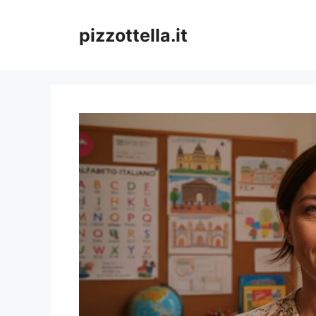
Vai
al
pizzottella.it
contenuto