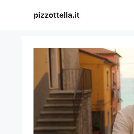
Vai
al
pizzottella.it
contenuto