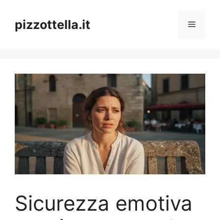
Vai
al
pizzottella.it
Menu
contenuto
Sicurezza emotiva