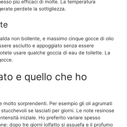
esso più efficaci di molte. La temperatura
erate perdete la sottigliezza.
ate
alda non bollente, e massimo cinque gocce di olio
essere asciutto e appoggiato senza essere
otete usare qualche goccia di eau de toilette. La
gocce.
ato e quello che ho
e molto sorprendenti. Per esempio gli oli agrumati
tucchevoli se lasciati per giorni. Le note resinose
tensità iniziale. Ho preferito variare spesso
one: dopo tre giorni lolfatto si assuefa e il profumo