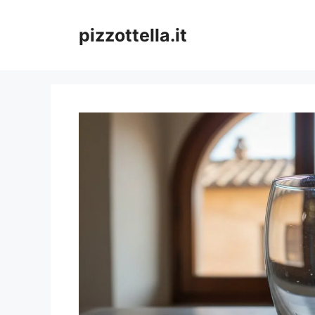
Vai
al
pizzottella.it
contenuto