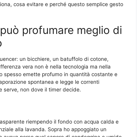
ziona, cosa evitare e perché questo semplice gesto
 può profumare meglio di
o
luencer: un bicchiere, un batuffolo di cotone,
ifferenza vera non è nella tecnologia ma nella
ico spesso emette profumo in quantità costante e
vaporazione spontanea e legge le correnti
e serve, non dove il timer decide.
trasparente riempendo il fondo con acqua calda e
ziale alla lavanda. Sopra ho appoggiato un
ria aveva perso quel sapore di candeggina e umido