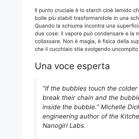
Il punto cruciale è lo starch cioè lamido c
bolle più stabili trasformandole in una s
Quando la schiuma incontra una superfici
due cose: il vapore può condensare e la m
collassare. Non è magìa, è fisica della su
che il cucchiaio stia svolgendo uncompito e
Una voce esperta
“If the bubbles touch the colde
break their chain and the bubbl
inside the bubble.” Michelle Di
engineering author of the Kitc
Nanogirl Labs.