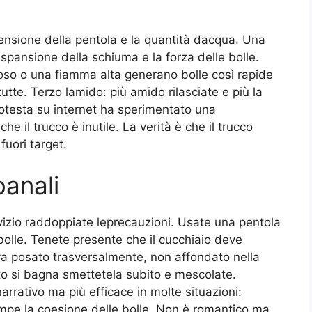
imensione della pentola e la quantità dacqua. Una
espansione della schiuma e la forza delle bolle.
oso o una fiamma alta generano bolle così rapide
tutte. Terzo lamido: più amido rilasciate e più la
protesta su internet ha sperimentato una
e il trucco è inutile. La verità è che il trucco
fuori target.
banali
rvizio raddoppiate leprecauzioni. Usate una pentola
 bolle. Tenete presente che il cucchiaio deve
e va posato trasversalmente, non affondato nella
to si bagna smettetela subito e mescolate.
arrativo ma più efficace in molte situazioni:
ompe la coesione delle bolle. Non è romantico ma