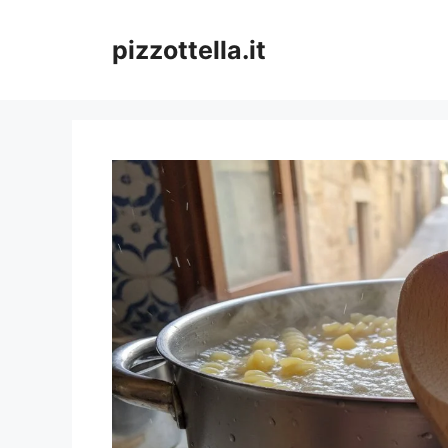
Vai
al
pizzottella.it
contenuto