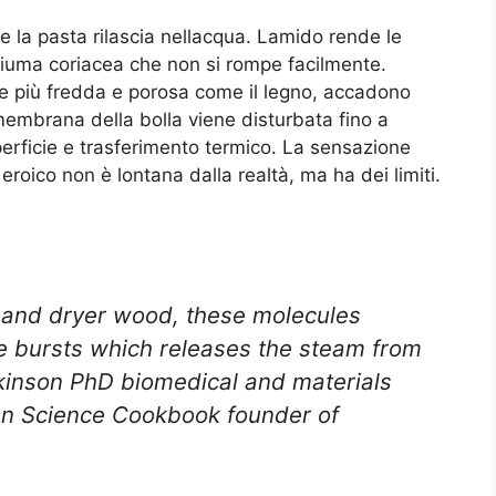
he la pasta rilascia nellacqua. Lamido rende le
chiuma coriacea che non si rompe facilmente.
e più fredda e porosa come il legno, accadono
embrana della bolla viene disturbata fino a
perficie e trasferimento termico. La sensazione
roico non è lontana dalla realtà, ma ha dei limiti.
r and dryer wood, these molecules
e bursts which releases the steam from
ckinson PhD biomedical and materials
hen Science Cookbook founder of