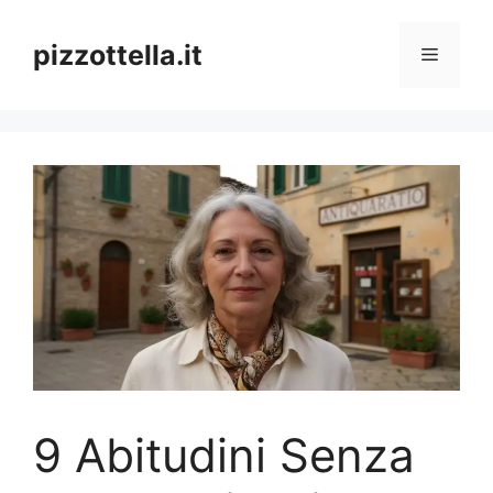
Vai
al
pizzottella.it
Menu
contenuto
9 Abitudini Senza