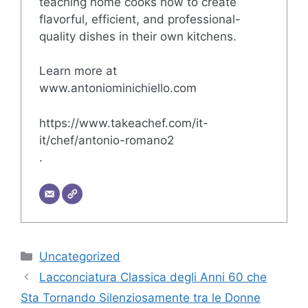
teaching home cooks how to create
flavorful, efficient, and professional-
quality dishes in their own kitchens.
Learn more at
www.antoniominichiello.com
https://www.takeachef.com/it-
it/chef/antonio-romano2
.
Categorie
Uncategorized
Lacconciatura Classica degli Anni 60 che
Sta Tornando Silenziosamente tra le Donne