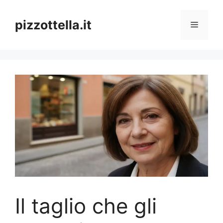
Vai
al
pizzottella.it
Menu
contenuto
Il taglio che gli