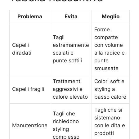
Problema
Evita
Meglio
Forme
Tagli
compatte
Capelli
estremamente
con volume
diradati
scalati e
alla radice e
punte sottili
punte
smussate
Trattamenti
Colori soft e
Capelli fragili
aggressivi e
styling a
calore elevato
basso calore
Tagli che si
Tagli che
sistemano
richiedono
Manutenzione
con le dita e
styling
prodotti
complesso