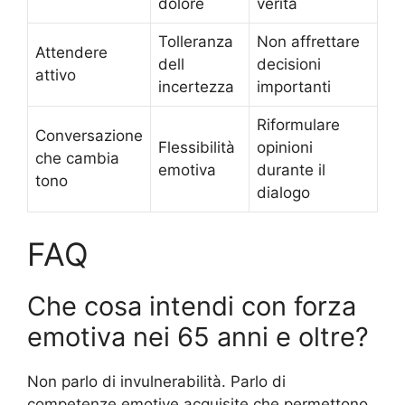
dolore
verità
Tolleranza
Non affrettare
Attendere
dell
decisioni
attivo
incertezza
importanti
Riformulare
Conversazione
Flessibilità
opinioni
che cambia
emotiva
durante il
tono
dialogo
FAQ
Che cosa intendi con forza
emotiva nei 65 anni e oltre?
Non parlo di invulnerabilità. Parlo di
competenze emotive acquisite che permettono