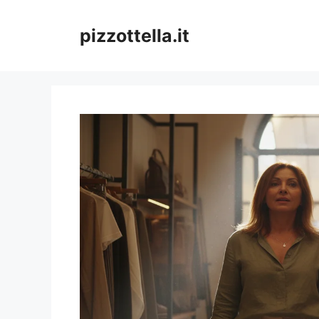
Vai
al
pizzottella.it
contenuto