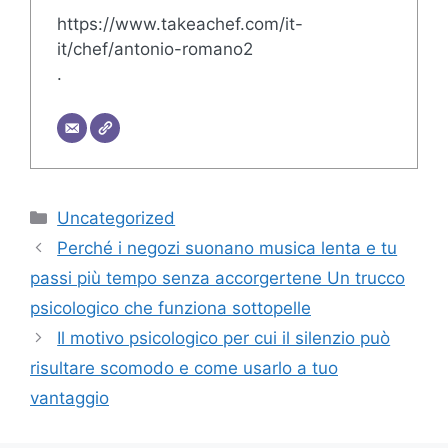
https://www.takeachef.com/it-
it/chef/antonio-romano2
.
Categorie
Uncategorized
Perché i negozi suonano musica lenta e tu
passi più tempo senza accorgertene Un trucco
psicologico che funziona sottopelle
Il motivo psicologico per cui il silenzio può
risultare scomodo e come usarlo a tuo
vantaggio