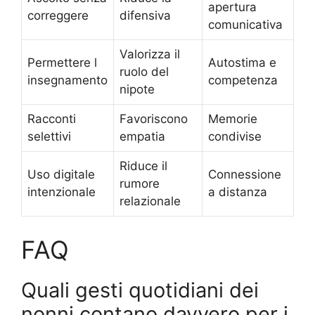
apertura
correggere
difensiva
comunicativa
Valorizza il
Permettere l
Autostima e
ruolo del
insegnamento
competenza
nipote
Racconti
Favoriscono
Memorie
selettivi
empatia
condivise
Riduce il
Uso digitale
Connessione
rumore
intenzionale
a distanza
relazionale
FAQ
Quali gesti quotidiani dei
nonni contano davvero per i