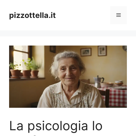
Vai
al
pizzottella.it
Menu
contenuto
La psicologia lo